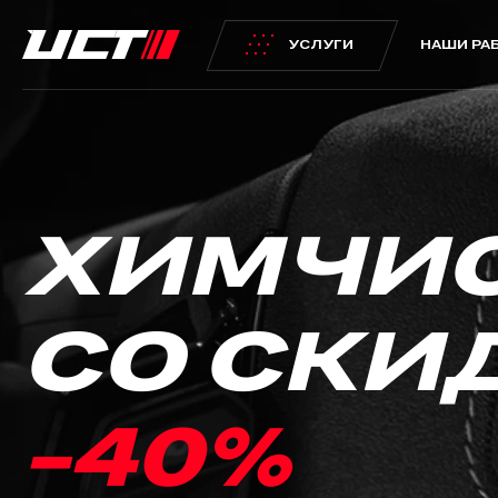
УСЛУГИ
НАШИ РА
Слесарный цех
Кузовной 
ХИМЧИ
Диагностика и ТО
Кузовной ремонт
Слесарный ремонт
Ремонт вмятин бе
Запчасти
Жестяные работы
СО СКИ
Шиномонтаж
Кузовной ремонт
Сход-развал
-40%
Эвакуация
Установка допоборудования