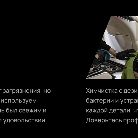
 загрязнения, но
Химчистка с дез
ы используем
бактерии и устр
ль был свежим и
каждой детали, 
и удовольствии
Доверьтесь про