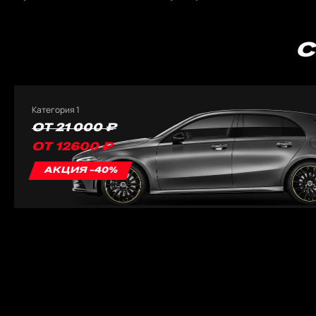
С
Категория 1
ОТ 21 000 ₽
ОТ 12600 ₽
АКЦИЯ -40%