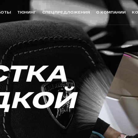
БОТЫ
ТЮНИНГ
СПЕЦПРЕДЛОЖЕНИЯ
О КОМПАНИИ
К
цех
Детейлинг
Мо
СТКА
Бронирование кузова (Зоны
Автом
риска) -40%
з покраски
Бронирование плёнкой
ДКОЙ
Полировка
 Люберцы
Химчистка
Оклейка виниловой плёнкой