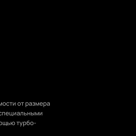
мости от размера
 специальными
мощью турбо-