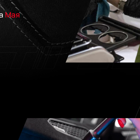
ца
Мая