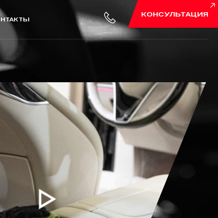
КОНСУЛЬТАЦИЯ
ОНТАКТЫ
йка
Тюнинг
ойка
Замер мощности
Подвеска и тормоза
Доработка выхлопной
системы
Увеличение мощности
Взвешивание авто
Индивидуальные проекты