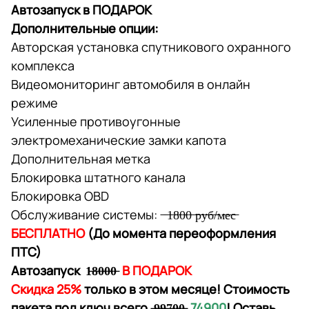
Автозапуск в ПОДАРОК
Дополнительные опции:
Авторская установка спутникового охранного
комплекса
Видеомониторинг автомобиля в онлайн
режиме
Усиленные противоугонные
электромеханические замки капота
Дополнительная метка
Блокировка штатного канала
Блокировка OBD
Обслуживание системы: ̶ ̶1̶8̶0̶0̶ ̶р̶у̶б̶/̶м̶е̶с̶
БЕСПЛАТНО
(До момента переоформления
ПТС)
Автозапуск 1̶8̶0̶0̶0̶
В ПОДАРОК
Скидка 25%
только в этом месяце! Стоимость
пакета под ключ всего ̶9̶9̶7̶0̶0̶
74900
! Оставь