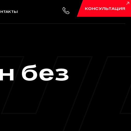
КОНСУЛЬТАЦИЯ
ОНТАКТЫ
йка
Тюнинг
ойка
Замер мощности
н без
Подвеска и тормоза
Доработка выхлопной
и
системы
Увеличение мощности
Взвешивание авто
Индивидуальные проекты