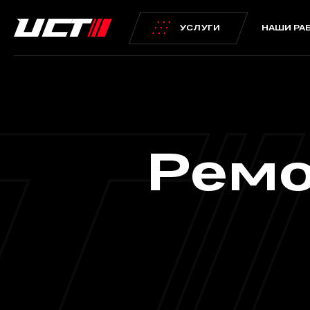
УСЛУГИ
НАШИ РА
Слесарный цех
Кузовной 
Диагностика и ТО
Кузовной ремонт
Ремо
Слесарный ремонт
Ремонт вмятин бе
Запчасти
Жестяные работы
Шиномонтаж
Кузовной ремонт
Сход-развал
Эвакуация
Установка допоборудования