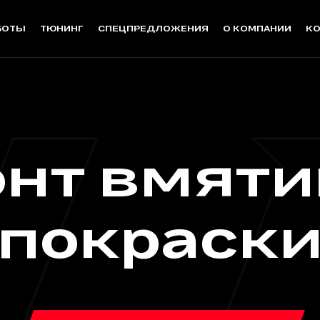
БОТЫ
ТЮНИНГ
СПЕЦПРЕДЛОЖЕНИЯ
О КОМПАНИИ
К
цех
Детейлинг
Мо
Бронирование кузова (Зоны
Автом
нт вмяти
риска) -40%
з покраски
Бронирование плёнкой
покраск
Полировка
 Люберцы
Химчистка
Оклейка виниловой плёнкой