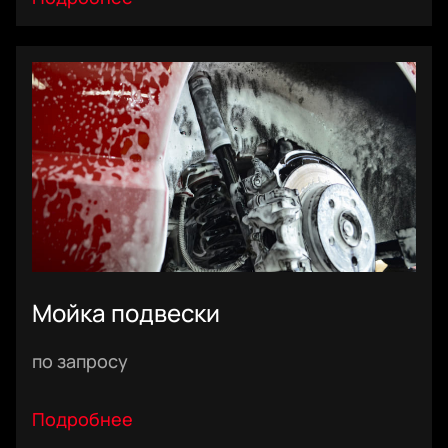
диэлектрических составов на всех контактах и фишках,
чтобы не навредить электроузлам. Последующая мойка
кислотным шампунем с использованием кисточек,
щеток и обработка защитными составами (консервация)
всех пластиковых элементов для максимально
длительного эффекта.
Мойка подвески
Стоимость зависит от марки и модели автомобиля, в
по запросу
связи с тем, что на каждом своя система защит и
технология разборки
Подробнее