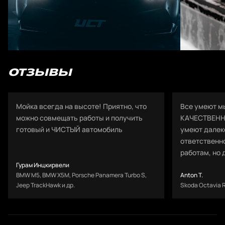
ОТЗЫВЫ
Мойка всегда на высоте! Приятно, что
Все умеют мы
можно совмещать работы и получить
КАЧЕСТВЕННО
готовый и ЧИСТЫЙ автомобиль
умеют далеко
ответственно
работам, но 
Гурам Инцкирвели
BMW M5, BMW X5M, Porsche Panamera Turbo S,
Anton T.
Jeep TrackHawk и др.
Skoda Octavia 