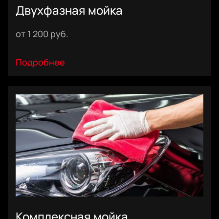
Двухфазная мойка
1 фаза: безконтактная мойка с использованием
от 1 200 руб.
низкощелочного состава для смывки основных
загрязнений и активного воздействия на статические
загрязнения.
Подробнее
2 фаза: правильная ручная мойка для очищения
поверхности кузова от статических загрязнений, чистка
ковриков щеткой, продувка кузова и дверных проемов с
использованием фена
Комплексная мойка