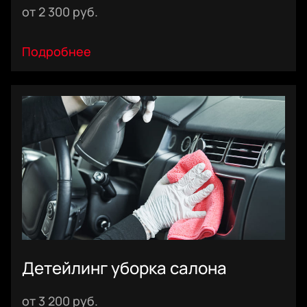
1 фаза: безконтактная мойка с использованием
от 2 300 руб.
низкощелочного состава для смывки основных
загрязнений и активного воздействия на статические
загрязнения, безопасная очистка колесных дисков,
Подробнее
насадок выхлопных труб и металических элементов
обвеса от окислов металла и нагара кислотным
составом
2 фаза: правильная ручная мойка для очищения
поверхности кузова от статических загрязнений с
использованием кисточек для труднодоступных мест,
промывание дверных порогов
3 фаза: консервация воском, кварцем или полимером на
выбор, чистка ковриков, продувка кузова и дверных
проемов с использованием фена, чернение резины
Детейлинг уборка салона
Пылесос ковролина, дополнительная очистка
от 3 200 руб.