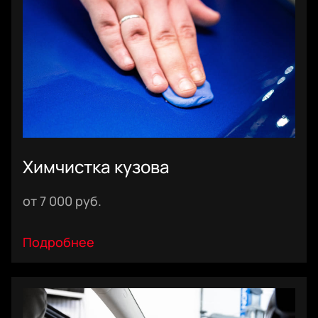
Химчистка кузова
1) удаление с поверхности ЛКП битума, дорожных
от 7 000 руб.
реагентов и загрязнений от нефтепродуктов;
2) удаление с поверхности ЛКП окислов металлов,
известкового налета, металлического налета и прочих
Подробнее
неорганических загрязнений;
3) удаление органических древесных смол, пыльцы,
следов насекомых;
4) чистка кузова с использованием автоскрабов и
полировальной глины