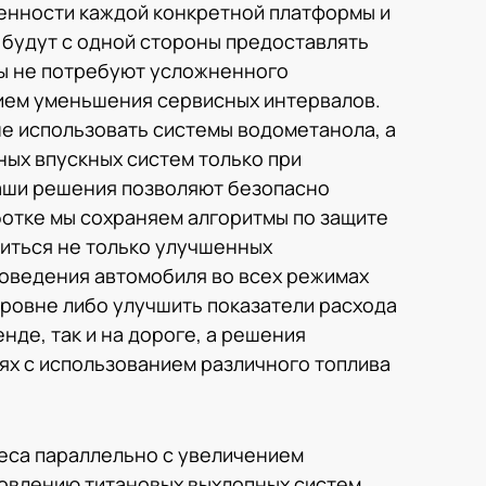
енности каждой конкретной платформы и
будут с одной стороны предоставлять
ны не потребуют усложненного
ием уменьшения сервисных интервалов.
не использовать системы водометанола, а
ных впускных систем только при
аши решения позволяют безопасно
ботке мы сохраняем алгоритмы по защите
иться не только улучшенных
поведения автомобиля во всех режимах
уровне либо улучшить показатели расхода
нде, так и на дороге, а решения
ях с использованием различного топлива
еса параллельно с увеличением
овлению титановых выхлопных систем,