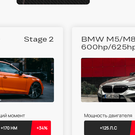
0
Stage 2
BMW M5/M8 
600hp/625h
щий момент
Мощность двигателя
+170 НМ
+34%
+125 Л.С