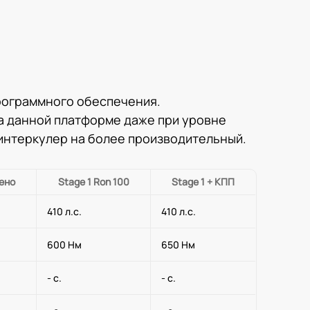
рограммного обеспечения.
а данной платформе даже при уровне
 интеркулер на более производительный.
ено
Stage 1 Ron 100
Stage 1 + КПП
410 л.с.
410 л.с.
600 Нм
650 Нм
- с.
- с.