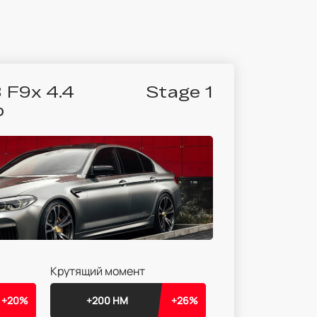
F9x 4.4
Stage 1
p
Крутящий момент
+20%
+200 НМ
+26%