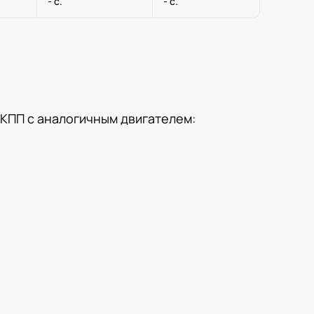
- с.
- с.
 + КПП с аналогичным двигателем: