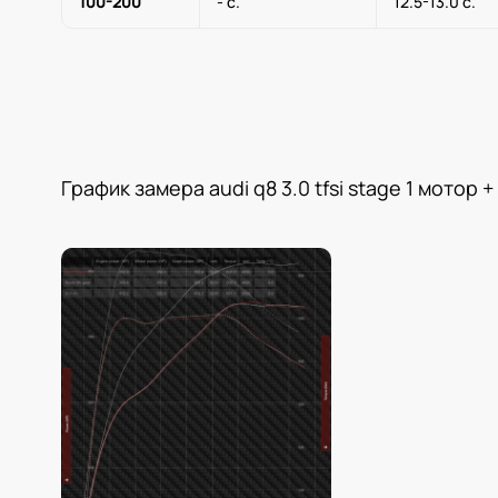
100-200
- с.
12.5-13.0 с.
График замера audi q8 3.0 tfsi stage 1 мотор