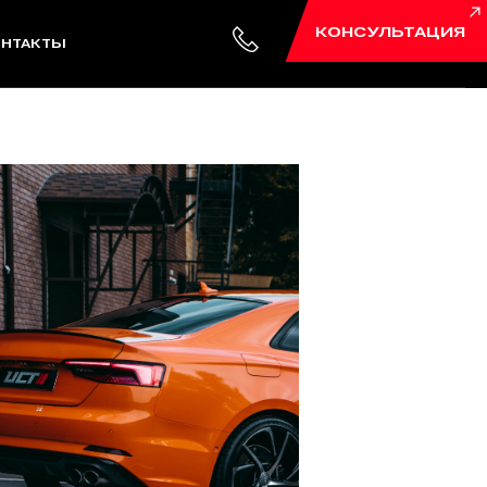
КОНСУЛЬТАЦИЯ
ОНТАКТЫ
йка
Тюнинг
ойка
Замер мощности
Подвеска и тормоза
Доработка выхлопной
системы
Увеличение мощности
Взвешивание авто
Индивидуальные проекты