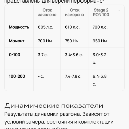
представлены для версии перформанс:
Сток
Сток
Stage 2
-
заявлено
измерено
RON 100
Мощность
605 л.с.
610 л.с.
700 л.с.
Момент
700 Нм
750 Нм
950 Нм
0-100
3.7 с.
3.4-3.6 с.
3.0-3.2
с.
100-200
- с.
7.4-7.8 с.
6.4-6.8
с.
Динамические показатели
Результаты динамики разгона. Зависят от
условий замера, состояния и комплектации