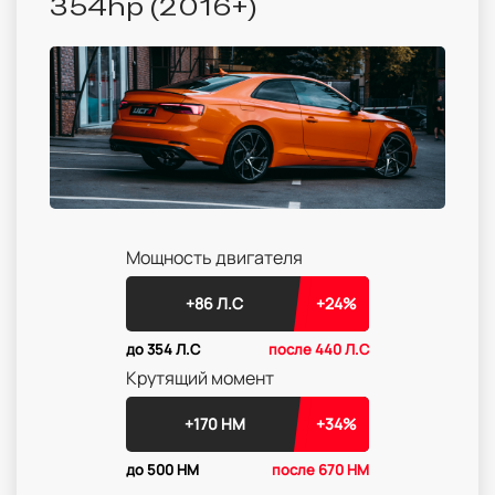
354hp (2016+)
Мощность двигателя
+86 Л.С
+24%
до 354 Л.С
после 440 Л.С
Крутящий момент
+170 НМ
+34%
до 500 НМ
после 670 НМ